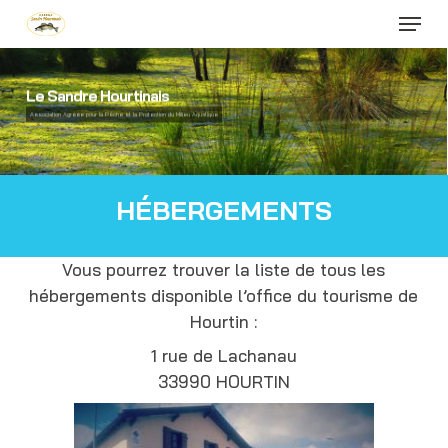
Menu
Skip
to
Close
main
Menu
content
Le Sandre Hourtinais
Association Agréée pour la Pêche et la Protection du Milieu Aquatique
HÉBERGEMENTS
Vous pourrez trouver la liste de tous les
hébergements disponible l’office du tourisme de
Hourtin :
1 rue de Lachanau
33990 HOURTIN